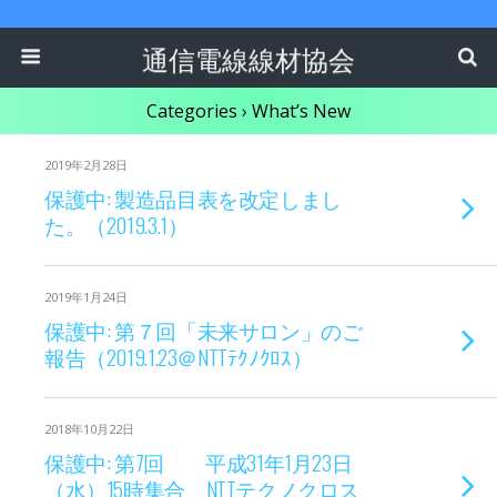
通信電線線材協会
Categories ›
What’s New
2019年2月28日
保護中: 製造品目表を改定しまし
た。（2019.3.1）
2019年1月24日
保護中: 第７回「未来サロン」のご
報告（2019.1.23＠NTTﾃｸﾉｸﾛｽ）
2018年10月22日
保護中: 第7回 平成31年1月23日
（水）15時集合 NTTテクノクロス